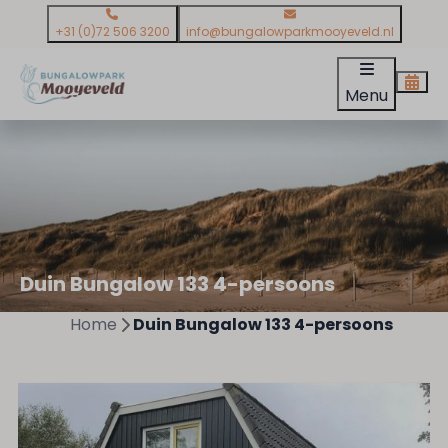
+31 (0)72 506 3200
info@bungalowparkmooyeveld.nl
Menu
Duin Bungalow 133 4-persoons
Home
Duin Bungalow 133 4-persoons