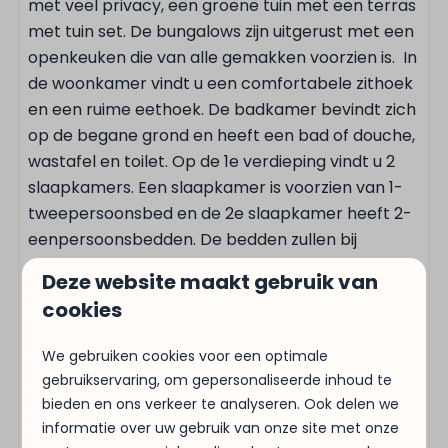
Vaatwasser
met veel privacy, een groene tuin met een terras
Drinkglazen
met tuin set. De bungalows zijn uitgerust met een
Afzuigkap
openkeuken die van alle gemakken voorzien is. In
Broodrooster
de woonkamer vindt u een comfortabele zithoek
Waterkoker: Elektrische waterkoker
en een ruime eethoek. De badkamer bevindt zich
Magnetron: Combimagnetron
op de begane grond en heeft een bad of douche,
Oven: Heteluchtoven
wastafel en toilet. Op de 1e verdieping vindt u 2
Koelkast: Met vriesvak
slaapkamers. Een slaapkamer is voorzien van 1-
tweepersoonsbed en de 2e slaapkamer heeft 2-
Wassen en drogen
eenpersoonsbedden. De bedden zullen bij
aankomst al heerlijk voor u opgemaakt zijn.
Deze website maakt gebruik van
Droogrek
Voor de rustzoeker bent u bij ons aan het juiste
cookies
Stofzuiger
adres, veel accommodaties hebben groene
Wasmachine
hagen om de tuin staan, zo geniet u volop van
We gebruiken cookies voor een optimale
rust en privacy. Ons park grenst direct aan het
gebruikservaring, om gepersonaliseerde inhoud te
Verwarming & Verkoeling
Noordhollands Duinreservaat. In het
bieden en ons verkeer te analyseren. Ook delen we
Noordhollands Duinreservaat kunt u heerlijke
informatie over uw gebruik van onze site met onze
Centrale verwarming
fietstochten maken. Ook voor de wandelaars zijn