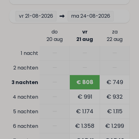
Ligging
vr
21-08-2026
ma
24-08-2026
Vrijstaand
do
vr
za
Rustige ligging
20 aug
21 aug
22 aug
Middagzon
—
—
—
1 nacht
Centrale ligging
Dichtbij het strand
—
—
—
2 nachten
Verdieping: 1
—
€ 808
€ 749
3 nachten
Huisdieren
—
€ 991
€ 932
4 nachten
Huisdiervrij
—
€ 1.174
€ 1.115
5 nachten
—
€ 1.358
€ 1.299
6 nachten