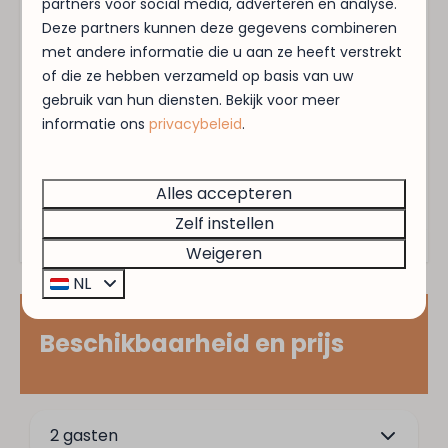
partners voor social media, adverteren en analyse.
er prachtige wandelingen te maken door het
Deze partners kunnen deze gegevens combineren
Entertainment
gevarieerde landschap wat de duinen ons bieden.
met andere informatie die u aan ze heeft verstrekt
of die ze hebben verzameld op basis van uw
De foto's van de objecten kunnen onderling
Wifi
gebruik van hun diensten. Bekijk voor meer
verschillen. Als u het wenst kunt u op de kaart
informatie ons
privacybeleid
.
Flatscreen TV
een specifieke Duin Bungalow reserveren.
Energielabel:
Buiten
Alles accepteren
Zelf instellen
Tuin
Weigeren
Tuinmeubels
Omheinde tuin
NL
Terras: Niet overdekt
Beschikbaarheid en prijs
Veiligheid
Brandblusser
2 gasten
Rookmelder