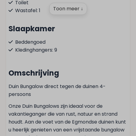
Toilet
Toon meer ↓
Wastafel: 1
Slaapkamer
Beddengoed
Kledinghangers: 9
Tweepersoonsbed: 1
Omschrijving
Keuken
Duin Bungalow direct tegen de duinen 4-
Keukengerei
persoons
Filter koffieapparaat
Pannen
Onze Duin Bungalows zijn ideaal voor de
Bestek
vakantieganger die van rust, natuur en strand
Eettafel
houdt. Aan de voet van de Egmondse duinen kunt
Borden
u heerlijk genieten van een vrijstaande bungalow