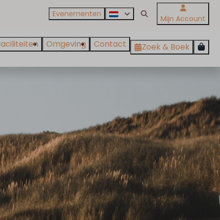
Evenementen
Mijn Account
aciliteiten
Omgeving
Contact
Zoek & Boek