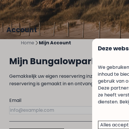
Account
Home
Mijn Account
Deze webs
Mijn Bungalowpark Mooye
We gebruiken
inhoud te bie
Gemakkelijk uw eigen reservering inzien en upgrade
gebruik van o
reservering is gemaakt in en ontvang een directe lin
Deze partner
ze heeft vers
Email
diensten. Bek
Alles accep