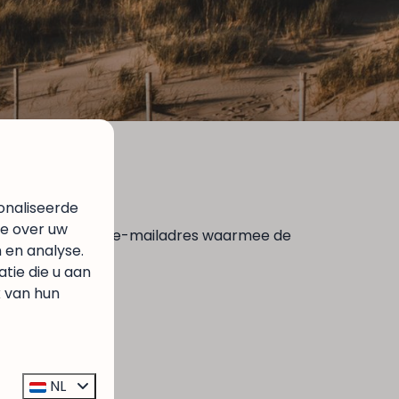
onaliseerde
ie over uw
 Vul hieronder het e-mailadres waarmee de
 en analyse.
ie die u aan
k van hun
NL