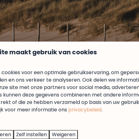
ite maakt gebruik van cookies
veld
 cookies voor een optimale gebruikservaring, om gepers
den en ons verkeer te analyseren. Ook delen we informat
n? Log gemakkelijk in op 'Mijn Bungalowpark Mooyeveld'.
nze site met onze partners voor social media, adverteren
k naar de online omgeving.
s kunnen deze gegevens combineren met andere informat
trekt of die ze hebben verzameld op basis van uw gebrui
ijk voor meer informatie ons
privacybeleid
.
teren
Zelf instellen
Weigeren