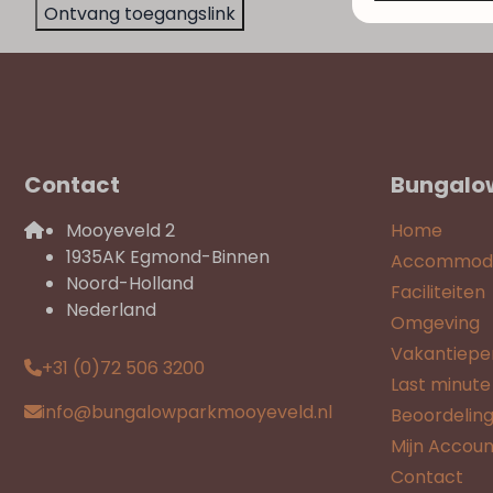
Ontvang toegangslink
Contact
Bungalo
Mooyeveld 2
Home
1935AK Egmond-Binnen
Accommoda
Noord-Holland
Faciliteiten
Nederland
Omgeving
Vakantiepe
+31 (0)72 506 3200
Last minute
info@bungalowparkmooyeveld.nl
Beoordelin
Mijn Accoun
Contact