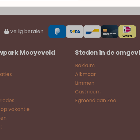
Veilig betalen
wpark Mooyeveld
Steden in de omgev
Bakkum
ties
Alkmaar
Limmen
Castricum
riodes
Egmond aan Zee
 op vakantie
gen
t