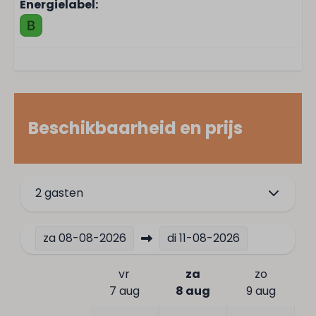
Energielabel:
Omheinde tuin
Tuin
Tuinmeubels
Loungeset
Terras: Niet overdekt
Zonnewering: Zonnescherm
Beschikbaarheid en prijs
Veiligheid
Rookmelder
2 gasten
Horren
Ligging
za
08-08-2026
di
11-08-2026
Middagzon
vr
za
zo
Dichtbij het strand
7 aug
8 aug
9 aug
Vrijstaand