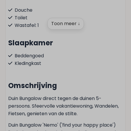
Douche
Toilet
Toon meer ↓
Wastafel: 1
Slaapkamer
Beddengoed
Kledingkast
Eenpersoonsbed: 1
Tweepersoonsbed: 0
Omschrijving
Keuken
Duin Bungalow direct tegen de duinen 5-
persoons. Sfeervolle vakantiewoning, Wandelen,
Keukengerei
Fietsen, genieten van de stilte.
Pannen
Bestek
Duin Bungalow 'Nemo' ('find your happy place')