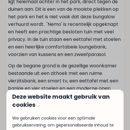
Eettafel
ligt helemaal achter in het park, direct tegen de
Borden
duinen aan. Dit is een van de mooiste plekken op
Drinkglazen
het park en het is niet vaak dat deze bungalow
Afzuigkap
verhuurd wordt. 'Nemo' is recentelijk opgeknapt
Broodrooster
en heeft een prachtige besloten tuin met veel
Vaatwasser
privacy. In de tuin staan een eettafel met stoelen
Koelkast: Met vriesvak
en een heerlijke comfortabele loungebank,
Koffiecupmachine: Nespresso
voorzien van kussens en een zweefparasol.
Inductie kookplaat: 4-pits
Op de begane grond is de gezellige woonkamer
Waterkoker: Elektrische waterkoker
bestaande uit een zithoek met een ruime
Oven: Heteluchtoven
vierzitsbank, een smart tv, een eettafel met een
bankje en vier stoelen en een moderne open
Familie/Kinderen
Deze website maakt gebruik van
keuken met alle apparatuur waaronder een
inductiekookplaat, een heteluchtoven en een
cookies
Speelgoed
vaatwasser.
We gebruiken cookies voor een optimale
De badkamer met inloopdouche, toilet en
Wassen en drogen
gebruikservaring, om gepersonaliseerde inhoud te
wastafel bevindt zich eveneens op de begane