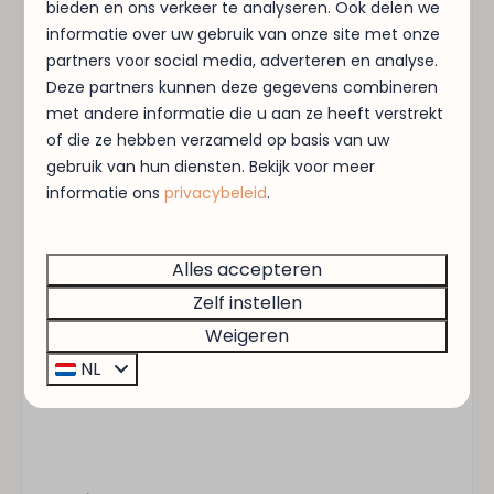
bieden en ons verkeer te analyseren. Ook delen we
grond.
Droogrek
informatie over uw gebruik van onze site met onze
Op de eerste verdieping zijn twee ruime
Stofzuiger
partners voor social media, adverteren en analyse.
slaapkamers met nieuwe bedden en handige
Wasmachine
Deze partners kunnen deze gegevens combineren
inbouwkasten voor kleding en bagage. De eerste
met andere informatie die u aan ze heeft verstrekt
slaapkamer heeft drie slaapplekken (een fijne
of die ze hebben verzameld op basis van uw
Verwarming & Verkoeling
tweepersoons boxspring en een
gebruik van hun diensten. Bekijk voor meer
eenpersoonsbed). De andere slaapkamer heeft
informatie ons
privacybeleid
.
Centrale verwarming
twee slaapplekken (een tweepersoons
boxspring). In de tweepersoonskamer is ook nog
Entertainment
Alles accepteren
een fijne werkplek gecreëerd met een bureau,
bureaustoel en beeldscherm om een laptop op
Zelf instellen
Flatscreen TV
aan te sluiten. Alle bedden zullen bij aankomst al
Weigeren
Wifi
heerlijk voor u opgemaakt zijn met
NL
Smart TV
eenpersoonsdekbedden.
Gezelschapsspellen
Buiten