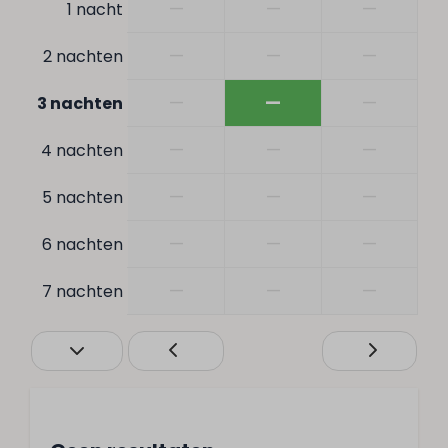
—
—
—
1 nacht
Rustige ligging
Hoekplaats
—
—
—
2 nachten
Avondzon
Aan de bosrand
—
—
—
3 nachten
Ochtendzon
Verdieping: 1
—
—
—
4 nachten
Huisdieren
—
—
—
5 nachten
—
—
—
6 nachten
Huisdiervrij
—
—
—
7 nachten