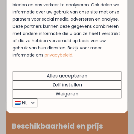
bieden en ons verkeer te analyseren. Ook delen we
Flatscreen TV
Noordhollands Duinreservaat. In het
informatie over uw gebruik van onze site met onze
Wifi
Noordhollands Duinreservaat kunt u heerlijke
partners voor social media, adverteren en analyse.
fietstochten maken. Ook voor de wandelaars zijn
Deze partners kunnen deze gegevens combineren
Buiten
er prachtige wandelingen te maken door het
met andere informatie die u aan ze heeft verstrekt
gevarieerde landschap wat de duinen ons bieden.
of die ze hebben verzameld op basis van uw
Omheinde tuin
De foto's van de objecten kunnen onderling
gebruik van hun diensten. Bekijk voor meer
Tuin
verschillen. Als u het wenst kunt u op de kaart
informatie ons
privacybeleid
.
Tuinmeubels
een specifieke Duin Bungalow reserveren.
Terras: Niet overdekt
Energielabel:
Alles accepteren
Zelf instellen
Veiligheid
Weigeren
Brandblusser
NL
Rookmelder
Ligging
Beschikbaarheid en prijs