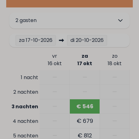
Middagzon
Centrale ligging
2 gasten
Dichtbij het strand
Vrijstaand
Rustige ligging
za
17-10-2026
di
20-10-2026
Verdieping: 1
vr
za
zo
Huisdieren
16 okt
17 okt
18 okt
—
—
—
1 nacht
Huisdiervrij
—
—
—
2 nachten
—
€ 546
—
3 nachten
—
€ 679
—
4 nachten
—
€ 812
—
5 nachten