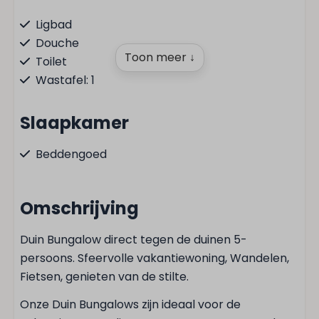
Ligbad
Douche
Toon meer ↓
Toilet
Wastafel: 1
Slaapkamer
Beddengoed
Tweepersoonsbed: 1
Omschrijving
Keuken
Duin Bungalow direct tegen de duinen 5-
Keukengerei
persoons. Sfeervolle vakantiewoning, Wandelen,
Filter koffieapparaat
Fietsen, genieten van de stilte.
Pannen
Bestek
Onze Duin Bungalows zijn ideaal voor de