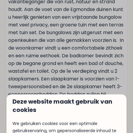
Eettafel
vakantieganger die van rust, natuur en strand
Borden
houdt. Aan de voet van de Egmondse duinen kunt
Drinkglazen
u heerlijk genieten van een vrijstaande bungalow
Afzuigkap
met veel privacy, een groene tuin met een terras
Broodrooster
met tuin set. De bungalows zijn uitgerust met een
Koelkast: Met vriesvak
openkeuken die van alle gemakken voorzien is. In
de woonkamer vindt u een comfortabele zithoek
Wassen en drogen
en een ruime eethoek. De badkamer bevindt zich
op de begane grond en heeft een bad of douche,
Droogrek
wastafel en toilet. Op de 1e verdieping vindt u 2
Stofzuiger
slaapkamers. Een slaapkamer is voorzien van 1-
tweepersoonsbed en de 2e slaapkamer heeft 3-
Verwarming & Verkoeling
eenpersoonsbedden. De bedden zullen bij
Deze website maakt gebruik van
aankomst al heerlijk voor u opgemaakt zijn.
Centrale verwarming
cookies
Voor de rustzoeker bent u bij ons aan het juiste
adres, veel accommodaties hebben groene
We gebruiken cookies voor een optimale
Entertainment
hagen om de tuin staan, zo geniet u volop van
gebruikservaring, om gepersonaliseerde inhoud te
rust en privacy. Ons park grenst direct aan het